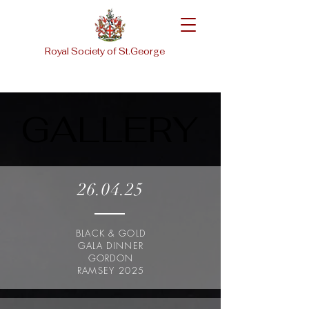
Royal Society of St.George
GALLERY
GALLERY
26.04.25
BLACK & GOLD
GALA DINNER
GORDON
RAMSEY 2025